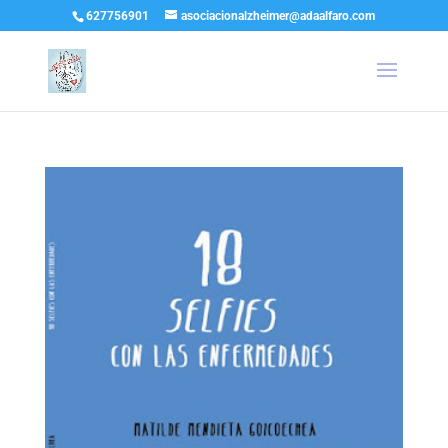
627756901
asociacionalzheimer@adaalfaro.com