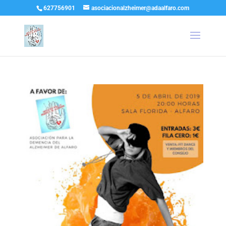
627756901
asociacionalzheimer@adaalfaro.com