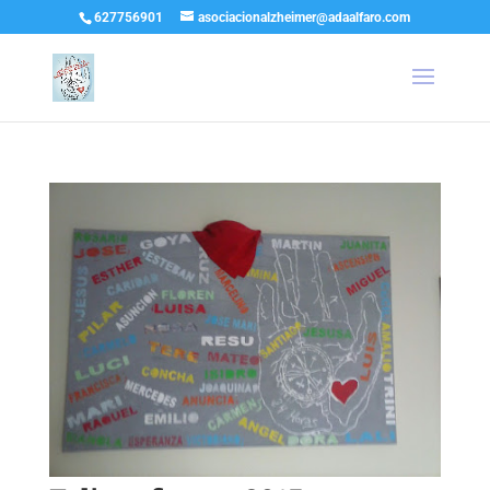
627756901
asociacionalzheimer@adaalfaro.com