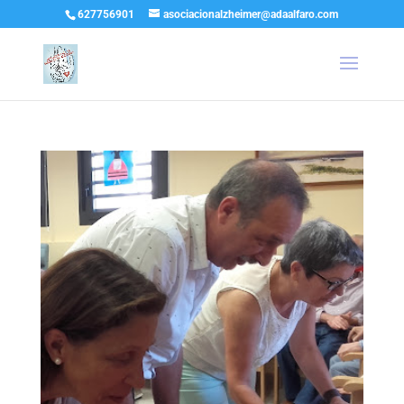
627756901
asociacionalzheimer@adaalfaro.com