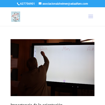
627756901
asociacionalzheimer@adaalfaro.com
Importancia de la orientación