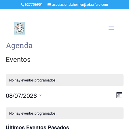
627756901
asociacionalzheimer@adaalfaro.com
Agenda
Eventos
No hay eventos programados.
Nav
Na
08/07/2026
Mes
de
de
Selecciona
vis
Calendario
vist
la
de
de
No hay eventos programados.
fecha.
Ev
Eventos
Últimos Eventos Pasados