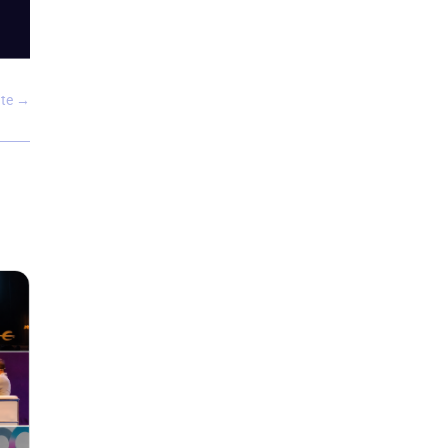
nte
→