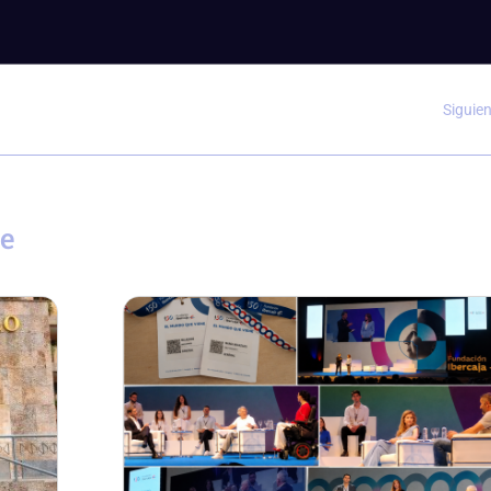
Siguie
se