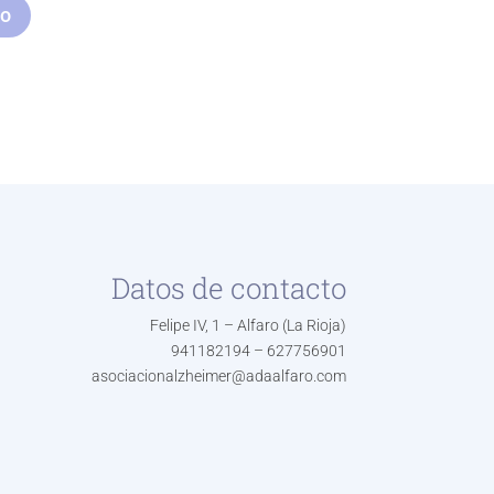
io
Datos de contacto
Felipe IV, 1 – Alfaro (La Rioja)
941182194 – 627756901
asociacionalzheimer@adaalfaro.com