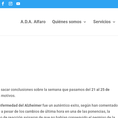
A.D.A. Alfaro
Quiénes somos
Servicios
y sacar conclusiones sobre la semana que pasamos del
21 al 25 de
s motivos.
enfermedad del Alzheimer
fue un auténtico exito, según han comentado
 a pesar de los cambios de última hora en una de las ponencias, la
po de reacción avisaron de que no habían conseguido el permiso de la