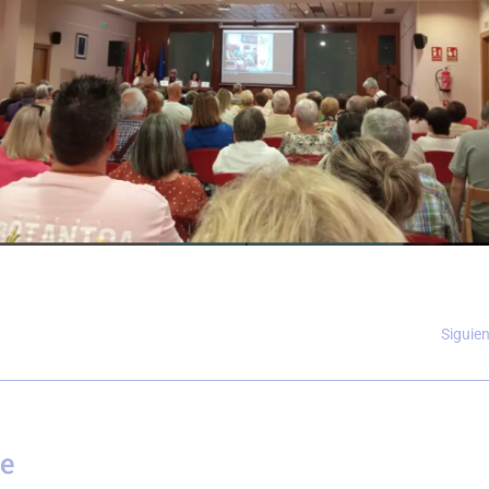
Siguie
se