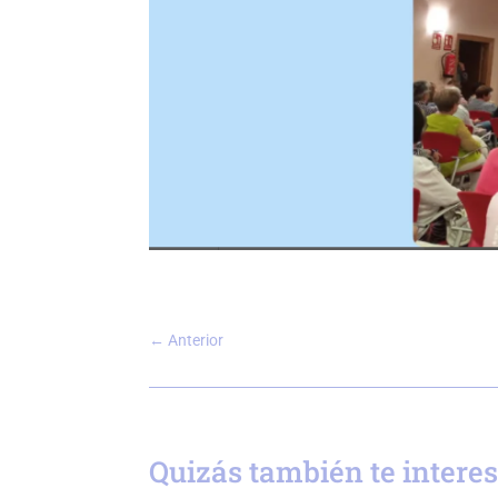
←
Anterior
Quizás también te intere