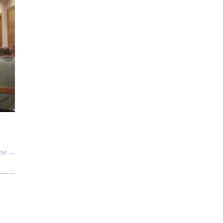
nte
→