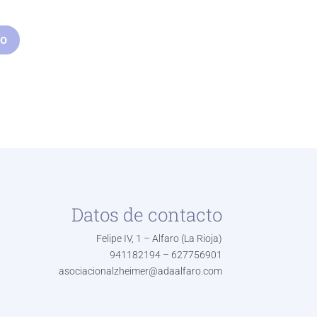
io
Datos de contacto
Felipe IV, 1 – Alfaro (La Rioja)
941182194 – 627756901
asociacionalzheimer@adaalfaro.com