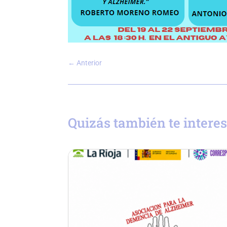
←
Anterior
Quizás también te intere