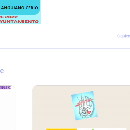
Siguie
se