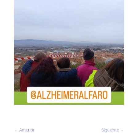
←
Anterior
Siguiente
→