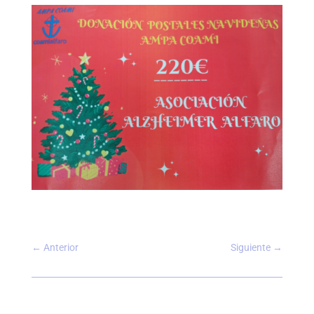
←
Anterior
Siguiente
→