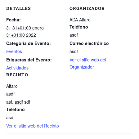
DETALLES
ORGANIZADOR
Fecha:
ADA Alfaro
Teléfono
31 31+01:00 enero
31+01:00 2022
asdf
Categoría de Evento:
Correo electrónico
Eventos
asdf
Etiquetas del Evento:
Ver el sitio web del
Organizador
Actividades
RECINTO
Alfaro
asdf
asf
,
asdf
sdf
Teléfono
asd
Ver el sitio web del Recinto